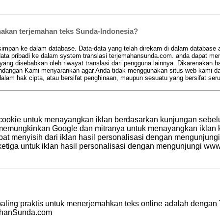
kan terjemahan teks Sunda-Indonesia?
pan ke dalam database. Data-data yang telah direkam di dalam database aka
ta pribadi ke dalam system translasi terjemahansunda.com. anda dapat men
 yang disebabkan oleh riwayat translasi dari pengguna lainnya. Dikarenakan 
 pandangan Kami menyarankan agar Anda tidak menggunakan situs web kami d
am hak cipta, atau bersifat penghinaan, maupun sesuatu yang bersifat se
cookie untuk menayangkan iklan berdasarkan kunjungan sebel
le memungkinkan Google dan mitranya untuk menayangkan ikla
apat menyisih dari iklan hasil personalisasi dengan mengunjung
etiga untuk iklan hasil personalisasi dengan mengunjungi
www.
aling praktis untuk menerjemahkan teks online adalah dengan
ahanSunda.com