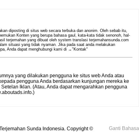
n diposting di situs web secara terbuka dan anonim. Oleh sebab itu,
emukan Konten yang berupa bahasa gaul, kata-kata tidak senonoh, hal-
hasil terjemahan yang dibuat oleh system translasi terjemahansunda.com
alam situasi yang tidak nyaman. Jika pada saat anda melakukan
rupa, Anda dapat menghubungi kami di →
"Kontak"
umnya yang dilakukan pengguna ke situs web Anda atau
n kepada pengguna Anda berdasarkan kunjungan mereka ke
i
Setelan Iklan
. (Atau, Anda dapat mengarahkan pengguna
aboutads.info
.)
Ganti Bahasa
Terjemahan Sunda Indonesia
. Copyright ©