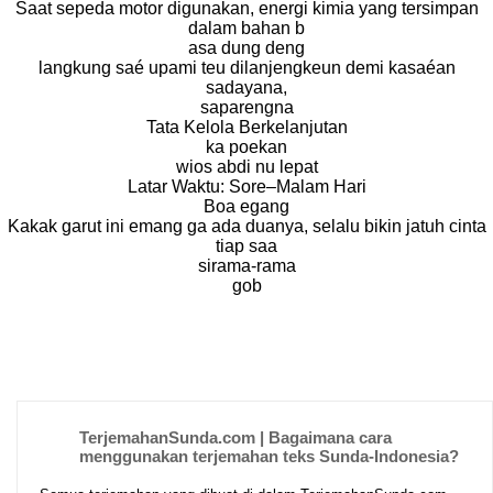
Saat sepeda motor digunakan, energi kimia yang tersimpan
dalam bahan b
asa dung deng
langkung saé upami teu dilanjengkeun demi kasaéan
sadayana,
saparengna
Tata Kelola Berkelanjutan
ka poekan
wios abdi nu lepat
Latar Waktu: Sore–Malam Hari
Boa egang
Kakak garut ini emang ga ada duanya, selalu bikin jatuh cinta
tiap saa
sirama-rama
gob
TerjemahanSunda.com | Bagaimana cara
menggunakan terjemahan teks Sunda-Indonesia?