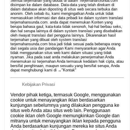
Semua terjemahan yang dibuat di dalam TerjemahanSunda.com
disimpan ke dalam database. Data-data yang telah direkam di
dalam database akan diposting di situs web secara terbuka dan
anonim. Oleh sebab itu, kami mengingatkan Anda untuk tidak
memasukkan informasi dan data pribadi ke dalam system translasi
terjemahansunda.com. anda dapat menemukan Konten yang
berupa bahasa gaul, kata-kata tidak senonoh, hal-hal berbau seks,
dan hal serupa lainnya di dalam system translasi yang disebabkan
oleh riwayat translasi dari pengguna lainnya. Dikarenakan hasil
terjemahan yang dibuat oleh system translasi
terjemahansunda.com bisa jadi tidak sesuai pada beberapa orang
dari segala usia dan pandangan Kami menyarankan agar Anda
tidak menggunakan situs web kami dalam situasi yang tidak
nyaman. Jika pada saat anda melakukan penerjemahan Anda
menemukan isi terjemahan Anda termasuk kedalam hak cipta, atau
bersifat penghinaan, maupun sesuatu yang bersifat serupa, Anda
dapat menghubungi kami di →
"Kontak"
Kebijakan Privasi
Vendor pihak ketiga, termasuk Google, menggunakan
cookie untuk menayangkan iklan berdasarkan
kunjungan sebelumnya yang dilakukan pengguna ke
situs web Anda atau situs web lain. Penggunaan
cookie iklan oleh Google memungkinkan Google dan
mitranya untuk menayangkan iklan kepada pengguna
Anda berdasarkan kunjungan mereka ke situs Anda