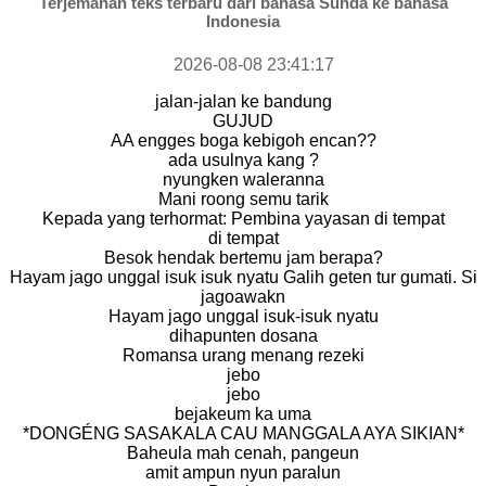
Terjemahan teks terbaru dari bahasa Sunda ke bahasa
Indonesia
2026-08-08 23:41:17
jalan-jalan ke bandung
GUJUD
AA engges boga kebigoh encan??
ada usulnya kang ?
nyungken waleranna
Mani roong semu tarik
Kepada yang terhormat: Pembina yayasan di tempat
di tempat
Besok hendak bertemu jam berapa?
Hayam jago unggal isuk isuk nyatu Galih geten tur gumati. Si
jagoawakn
Hayam jago unggal isuk-isuk nyatu
dihapunten dosana
Romansa urang menang rezeki
jebo
jebo
bejakeum ka uma
*DONGÉNG SASAKALA CAU MANGGALA AYA SIKIAN*
Baheula mah cenah, pangeun
amit ampun nyun paralun