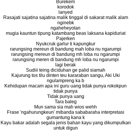
Burekem
korodok
lanyed
Rasajati sajatina sajatina malik tinggal di sakarat malik alam
nginebk
ngaheheyotan
mugia kauntun tipung katambang beas laksana kapiduriat
Pajerken
Nyukcruk garlur ti kapungkur
rarungsing mereun di bandung mah loba nu ngarumpi
rarungsing mereun di bandung mh loba nu ngarumpi
rarungsing meren di bandung mh loba nu ngarumpi
lagi berak
Sudiii teing diciduhan ge palid siamah
Kajurung tos tilu dinten teu kararaban sangu, Aki Uki
ngulampreng ka b
Kehidupan macam apa ini guru uang tidak punya rokokpun
tidak punya
Tidak punya uang
Tara baleg
Mun sama sia mah wios wehh
Frase 'ngahurungkeun' mibanda sababaraha interpretasi
gumantung kana k
Kayu bakar adalah segala jenis bahan kayu yang dikumpulkan
untuk digun