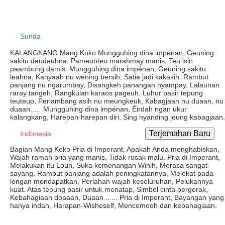
Sunda
KALANGKANG Mang Koko Mungguhing dina impénan, Geuning
sakitu deudeuhna, Pameunteu marahmay manis, Teu isin
paambung damis. Mungguhing dina impénan, Geuning sakitu
leahna, Kanyaah nu wening bersih, Satia jadi kakasih. Rambut
panjang nu ngarumbay, Disangkeh panangan nyampay, Lalaunan
raray tangeh, Rangkulan karaos pageuh. Luhur pasir tepung
teuteup, Perlambang asih nu meungkeuk, Kabagjaan nu duaan, nu
duaan..… Mungguhing dina impénan, Éndah ngan ukur
kalangkang, Harepan-harepan diri, Sing nyanding jeung kabagjaan.
Indonesia
Bagian Mang Koko Pria di Imperant, Apakah Anda menghabiskan,
Wajah ramah pria yang manis, Tidak rusak malu. Pria di Imperant,
Melakukan itu Louh, Suka kemenangan Winih, Merasa sangat
sayang. Rambut panjang adalah peningkatannya, Melekat pada
lengan mendapatkan, Perlahan wajah keseluruhan, Pelukannya
kuat. Atas tepung pasir untuk menatap, Simbol cinta bergerak,
Kebahagiaan doaaan, Duaan .. ... Pria di Imperant, Bayangan yang
hanya indah, Harapan-Wisheself, Mencemooh dan kebahagiaan.